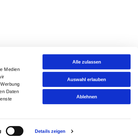
Alle zulassen
agen. Rufen Sie am besten gleich an, damit wir
le Medien
ir
Auswahl erlauben
, Werbung
ren Daten
Ablehnen
ienste
Impressum
|
Datenschutzhinweise
g
Details zeigen