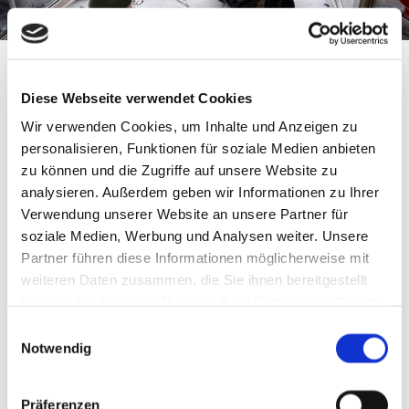
Diese Webseite verwendet Cookies
Wir verwenden Cookies, um Inhalte und Anzeigen zu
personalisieren, Funktionen für soziale Medien anbieten
zu können und die Zugriffe auf unsere Website zu
analysieren. Außerdem geben wir Informationen zu Ihrer
Verwendung unserer Website an unsere Partner für
soziale Medien, Werbung und Analysen weiter. Unsere
Partner führen diese Informationen möglicherweise mit
weiteren Daten zusammen, die Sie ihnen bereitgestellt
haben oder die sie im Rahmen Ihrer Nutzung der Dienste
gesammelt haben.
Einwilligungsauswahl
Notwendig
Dachdeckerleistungen
Wir kümmern uns um Ihr Dach egal ob Neubau,
Präferenzen